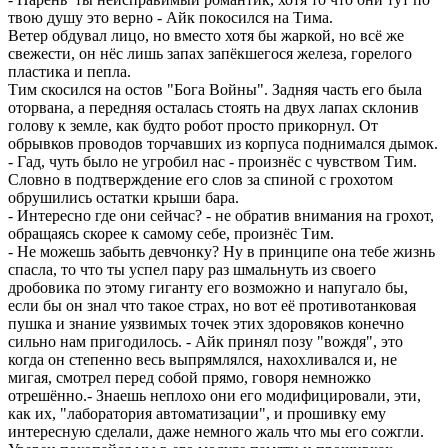
твою душу это верно - Айк покосился на Тима.
Ветер обдувал лицо, но вместо хотя бы жаркой, но всё же
свежести, он нёс лишь запах запёкшегося железа, горелого
пластика и пепла.
Тим скосился на остов "Бога Войны". Задняя часть его была
оторвана, а передняя осталась стоять на двух лапах склонив
голову к земле, как будто робот просто прикорнул. От
обрывков проводов торчавших из корпуса поднимался дымок.
- Гад, чуть было не угробил нас - произнёс с чувством Тим.
Словно в подтверждение его слов за спиной с грохотом
обрушились остатки крыши бара.
- Интересно где они сейчас? - не обратив внимания на грохот,
обращаясь скорее к самому себе, произнёс Тим.
- Не можешь забыть девчонку? Ну в принципе она тебе жизнь
спасла, то что ты успел пару раз шмальнуть из своего
дробовика по этому гиганту его возможно и напугало бы,
если бы он знал что такое страх, но вот её противотанковая
пушка и знание уязвимых точек этих здоровяков конечно
сильно нам пригодилось. - Айк принял позу "вождя", это
когда он степенно весь выпрямлялся, нахохливался и, не
мигая, смотрел перед собой прямо, говоря немножко
отрешённо.- Знаешь неплохо они его модифицировали, эти,
как их, "лаборатория автоматизации", и прошивку ему
интересную сделали, даже немного жаль что мы его сожгли.