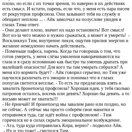
плохо, но если с их точки зрения, то наверно в их действиях
есть смысл. И кстати, парень, если что, у меня есть пара писем
от рекрутеров профсоюза. Они зазывают тебя на службу и
обещают неплохо ... - Айк замолчал на полуслове увидев в
глазах Тима ответ.
- Они делают плохо, значит их надо остановить! Вот смысл!
Вот из-за чего можно и нужно сражаться, а может и умереть! -
Воскликнул Тим, внутренне ликуя, ощутив прилив энергии и
желание немедленно начать действовать.
- Поменьше пафоса, парень. Когда ты говоришь о том, что
готов умереть, у меня слёзы умиления наворачиваются на
глаза и я сразу вспоминаю как быстро ты умеешь драпать при
малейшей опасности! Для кого ты там умирать собрался? А
меня кто кормить будет? - Айк говорил серьезно, но Тим уже
научился различать его эмоции и понимал что в глазах
попугая светится веселье. - То есть ты предлагаешь взять и
завалить бронепоезд профсоюза? Хорошая идея, у тебя сколько
патронов осталось, восемь или девять? Хорошо бы девять. а то
восьми может не хватить!!!
- Не ёрничай! И бронепоезд мы завалим рано или поздно, но
не сейчас. А сейчас мы просто соберём свои манатки и
отправимся туда, где идёт война с профсоюзом! - Тим
горячился не в силах скрыть эмоциональное возбуждение.
- Ага, туда куда отправилась Кира, верно? - подколол Айк.
- Ну и это тоже! - смутился Тим.