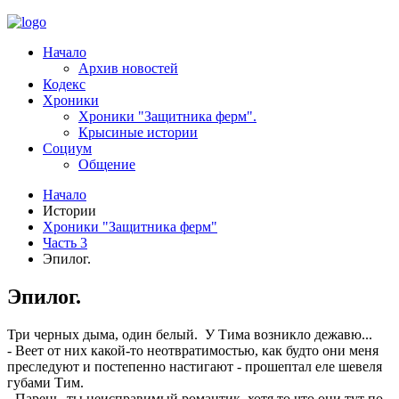
Начало
Архив новостей
Кодекс
Хроники
Хроники "Защитника ферм".
Крысиные истории
Социум
Общение
Начало
Истории
Хроники "Защитника ферм"
Часть 3
Эпилог.
Эпилог.
Три черных дыма, один белый. У Тима возникло дежавю...
- Веет от них какой-то неотвратимостью, как будто они меня
преследуют и постепенно настигают - прошептал еле шевеля
губами Тим.
- Парень ты неисправимый романтик, хотя то что они тут по