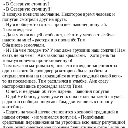
- В Северную столицу?
- В Северную столицу!!!
В воздухе повисло молчание. Некоторое время человек и
попугай смотрели друг на друга.
- Ну я в общем то готов - произнёс наконец попугай.
Тим огляделся
- Да и у меня вещей особо нет, всё что у меня есть сейчас
надето на мне! - растерянно произнёс Тим.
Оба вновь замолчали.
- И? На чём поедем то? У нас даже грузовик наш сожгли! Нам
ехать не на чём! - Айк захлопал крыльями. - Хотя речь ты
толкнул конечно проникновенную!
Тим начал осматриваться, пока его взгляд не зацепился за
один из контейнеров дверца которого была разбита и
открывался вид на находящийся внутри скудный скарб кого-
то из поселенцев. Тим расплылся в улыбке. Айк сразу
насторожившись проследил взгляд Тима.
- О нет, и не думай об этом парень! - завопил попугай.
- О да! Не боись, у меня уже есть опыт езды на такой штуке! -
радостно сообщил попугаю Тим, двинувшись в сторону
контейнера.
- Ездить на такой штуке становится хреновой традицией в
нашем отряде! - не унимался попугай. - Подобными
средствами передвижения ты угробишь всю нашу репутацию!
Люди будут смеяться над грозным "защитником ферм" если он