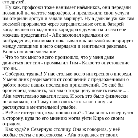
его друзей.
- Ну как, профсоюз тоже нанимает наёмников, они передали
позывной на частоте мародёров, и предложили свои услуги,
им открыли доступ и задали маршрут. Ну а дальше уж как там
восьмой прорывался через заградительные огонь батарей
когда вышел из заданного коридора я думаю ты и сам себе
можешь представить! - Айк захлопал крыльями от
возбуждения, или может показывал как восьмой маневрирует
между летящими в него снарядами и зенитными ракетами.
Вновь повисло молчание.
- Что то так много всего произошло, что у меня даже
двигаться нет сил - промямлил Тим - Какое то опустошение
что ли...
- Соберись тряпка! У нас столько всего интересного впереди.
У меня линк разрывается от сообщений с предложениями о
работе после наших последних приключений. Эх ещё бы
бронепоезд завалить, вот мы б тогда цену ломить начали... -
Айк мечтательно закатил глаза. И хоть это было физически
невозможно, но Тиму показалось что клюв попугая
растянулся в мечтательной улыбке.
- Всё же интересно, куда пошли они? - Тим вновь повернулся
в сторону, куда по его мнению могла уйти Кира со своим
отрядом.
- Как куда? в Северную столицу. Она ж говорила, у неё
особые счёты с профсоюзом. - Айк оторвался от своих