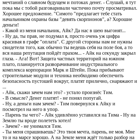
мечтаний о славном будущем и потоках денег. - Слушай, я тут
пока мы с тобой разговаривали частично почту просматривал.
Хорошее предложение. "Симото "предлагает тебе стать
начальником охраны базы "девять скорпионов", а? Хорошие
деньги!
- Какой из меня начальник, Айк? Да нас в шею выгонят...
- Ну да, ты прав, не подумал я, просто очень уж цифра
красивая в графе "оплата". С другой стороны нам не нужны
свидетели того, как обычно ты ведешь себя на поле боя, а то
вся наша репутация пойдёт прахом... - Айк на секунду закрыл
глаза. - Ага! Вот! Защита частных территорий на южном
плато, планируется разворачивание индустриального
комплекса корпорации Марк и Штейн. Пока прибывают
строительные модули и техника необходимо обеспечить
безопасность пустошей вокруг, платят прилично, снаряжают и
...
- Айк, скажи зачем нам это? - устало произнёс Тим.
- В смысле? Денег платят! - не понял попугай.
- Ну, а деньги нам зачем? - Тим повернулся к Айку и
посмотрел на него в упор.
- Парень ты чего? - Айк удивлённо уставился на Тима - Ну на
Землю ты вроде полететь хотел!
- Зачем? - не унимался Тим.
- Ты меня спрашиваешь? Это твоя мечта, парень, не моя. Мне
то и на марсе хорошо. А на Земле меня ждёт только разбор на