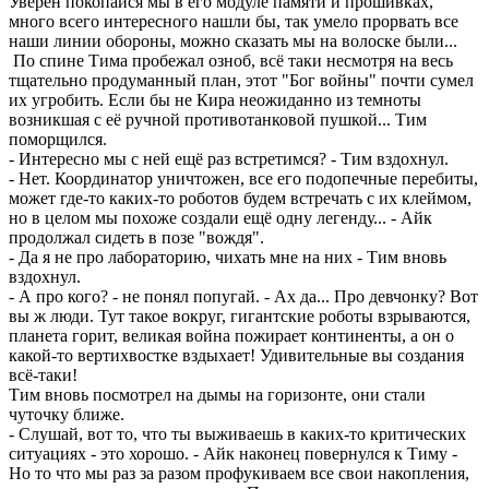
Уверен покопайся мы в его модуле памяти и прошивках,
много всего интересного нашли бы, так умело прорвать все
наши линии обороны, можно сказать мы на волоске были...
По спине Тима пробежал озноб, всё таки несмотря на весь
тщательно продуманный план, этот "Бог войны" почти сумел
их угробить. Если бы не Кира неожиданно из темноты
возникшая с её ручной противотанковой пушкой... Тим
поморщился.
- Интересно мы с ней ещё раз встретимся? - Тим вздохнул.
- Нет. Координатор уничтожен, все его подопечные перебиты,
может где-то каких-то роботов будем встречать с их клеймом,
но в целом мы похоже создали ещё одну легенду... - Айк
продолжал сидеть в позе "вождя".
- Да я не про лабораторию, чихать мне на них - Тим вновь
вздохнул.
- А про кого? - не понял попугай. - Ах да... Про девчонку? Вот
вы ж люди. Тут такое вокруг, гигантские роботы взрываются,
планета горит, великая война пожирает континенты, а он о
какой-то вертихвостке вздыхает! Удивительные вы создания
всё-таки!
Тим вновь посмотрел на дымы на горизонте, они стали
чуточку ближе.
- Слушай, вот то, что ты выживаешь в каких-то критических
ситуациях - это хорошо. - Айк наконец повернулся к Тиму -
Но то что мы раз за разом профукиваем все свои накопления,