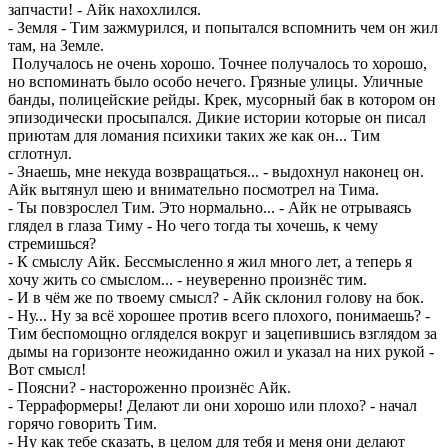
запчасти! - Айк нахохлился.
- Земля - Тим зажмурился, и попытался вспомнить чем он жил
там, на Земле.
Получалось не очень хорошо. Точнее получалось то хорошо,
но вспоминать было особо нечего. Грязные улицы. Уличные
банды, полицейские рейды. Крек, мусорный бак в котором он
эпизодически просыпался. Дикие истории которые он писал
приютам для ломания психики таких же как он... Тим
сглотнул.
- Знаешь, мне некуда возвращаться... - выдохнул наконец он.
Айк вытянул шею и внимательно посмотрел на Тима.
- Ты повзрослел Тим. Это нормально... - Айк не отрываясь
глядел в глаза Тиму - Но чего тогда ты хочешь, к чему
стремишься?
- К смыслу Айк. Бессмысленно я жил много лет, а теперь я
хочу жить со смыслом... - неуверенно произнёс тим.
- И в чём же по твоему смысл? - Айк склонил голову на бок.
- Ну... Ну за всё хорошее против всего плохого, понимаешь? -
Тим беспомощно огляделся вокруг и зацепившись взглядом за
дымы на горизонте неожиданно ожил и указал на них рукой -
Вот смысл!
- Поясни? - настороженно произнёс Айк.
- Терраформеры! Делают ли они хорошо или плохо? - начал
горячо говорить Тим.
- Ну как тебе сказать, в целом для тебя и меня они делают