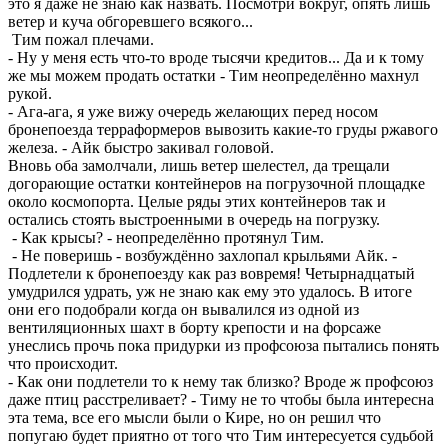
это я даже не знаю как назвать. Посмотри вокруг, опять лишь
ветер и куча обгоревшего всякого...
Тим пожал плечами.
- Ну у меня есть что-то вроде тысячи кредитов... Да и к тому
же мы можем продать остатки - Тим неопределённо махнул
рукой.
- Ага-ага, я уже вижу очередь желающих перед носом
бронепоезда терраформеров вывозить какие-то груды ржавого
железа. - Айк быстро закивал головой.
Вновь оба замолчали, лишь ветер шелестел, да трещали
догорающие остатки контейнеров на погрузочной площадке
около космопорта. Целые ряды этих контейнеров так и
остались стоять выстроенными в очередь на погрузку.
- Как крысы? - неопределённо протянул Тим.
- Не поверишь - возбуждённо захлопал крыльями Айк. -
Подлетели к бронепоезду как раз вовремя! Четырнадцатый
умудрился удрать, уж не знаю как ему это удалось. В итоге
они его подобрали когда он вывалился из одной из
вентиляционных шахт в борту крепости и на форсаже
унеслись прочь пока придурки из профсоюза пытались понять
что происходит.
- Как они подлетели то к нему так близко? Вроде ж профсоюз
даже птиц расстреливает? - Тиму не то чтобы была интересна
эта тема, все его мысли были о Кире, но он решил что
попугаю будет приятно от того что Тим интересуется судьбой