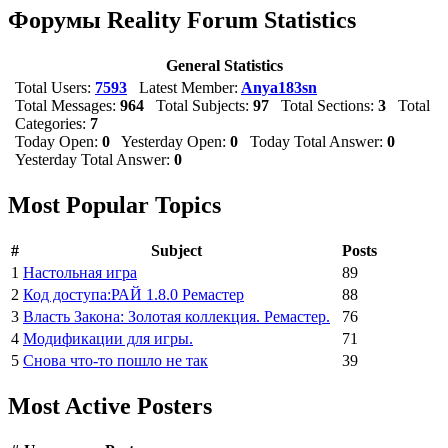
Форумы Reality Forum Statistics
General Statistics
Total Users:
7593
Latest Member:
Anya183sn
Total Messages:
964
Total Subjects:
97
Total Sections:
3
Total
Categories:
7
Today Open:
0
Yesterday Open:
0
Today Total Answer:
0
Yesterday Total Answer:
0
Most Popular Topics
#
Subject
Posts
1
Настольная игра
89
2
Код доступа:РАЙ 1.8.0 Ремастер
88
3
Власть Закона: Золотая коллекция. Ремастер.
76
4
Модификации для игры.
71
5
Снова что-то пошло не так
39
Most Active Posters