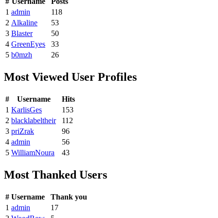
#
Username
Posts
1
admin
118
2
Alkaline
53
3
Blaster
50
4
GreenEyes
33
5
b0mzh
26
Most Viewed User Profiles
#
Username
Hits
1
KarlisGes
153
2
blacklabeltheir
112
3
priZrak
96
4
admin
56
5
WilliamNoura
43
Most Thanked Users
#
Username
Thank you
1
admin
17