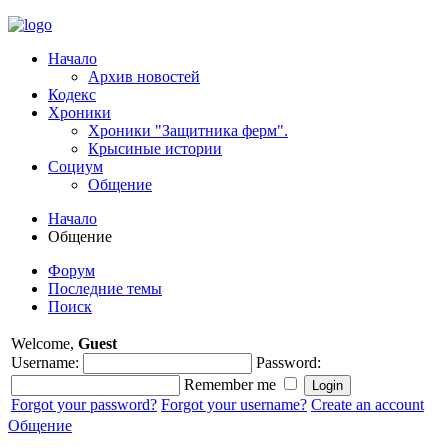
Начало
Архив новостей
Кодекс
Хроники
Хроники "Защитника ферм".
Крысиные истории
Социум
Общение
Начало
Общение
Форум
Последние темы
Поиск
Welcome,
Guest
Username:
Password:
Remember me
Forgot your password?
Forgot your username?
Create an account
Общение