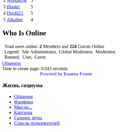
2
WoodRow
5
3
Blaster
5
4
Dredd21
5
5
Alkaline
4
Who Is Online
Total users online:
2
Members and
224
Guests Online
Legend:
Site Administrator
,
Global Moderator
,
Moderator
,
Banned
,
User
,
Guest
Общение
Time to create page: 0.043 seconds
Powered by
Kunena Forum
Жизнь социума
Общение
Фанфики
Мысли...
Картины
Галереи звука
Список пользователей